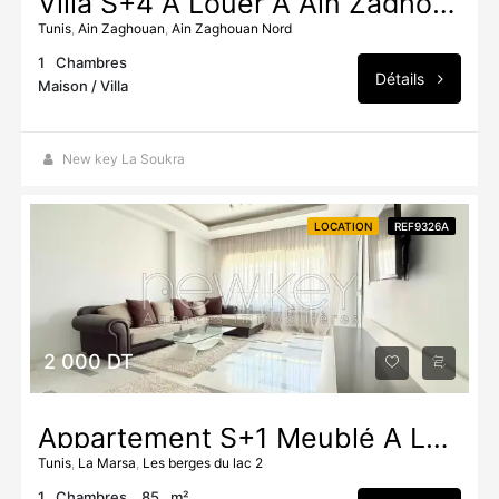
Villa S+4 À Louer À Ain Zaghouan Nord
Tunis
,
Ain Zaghouan
,
Ain Zaghouan Nord
1
Chambres
Détails
Maison / Villa
New key La Soukra
LOCATION
REF9326A
2 000 DT
Appartement S+1 Meublé À Louer Au Lac 2
Tunis
,
La Marsa
,
Les berges du lac 2
1
Chambres
85
m²