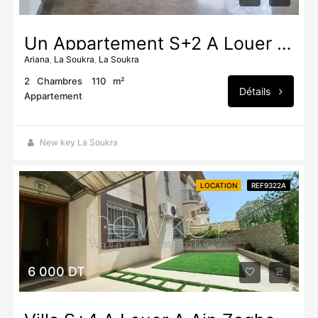
Un Appartement S+2 À Louer Près Du Parc Soukra
Ariana
,
La Soukra
,
La Soukra
2
Chambres
110
m²
Détails
Appartement
New key La Soukra
LOCATION
REF9322A
6 000 DT