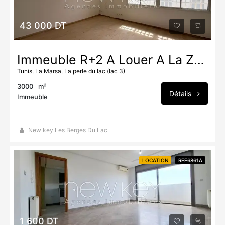
43 000 DT
Immeuble R+2 À Louer À La Zone D'activité Khaireddine
Tunis
,
La Marsa
,
La perle du lac (lac 3)
3000
m²
Détails
Immeuble
New key Les Berges Du Lac
LOCATION
REF6861A
1 600 DT