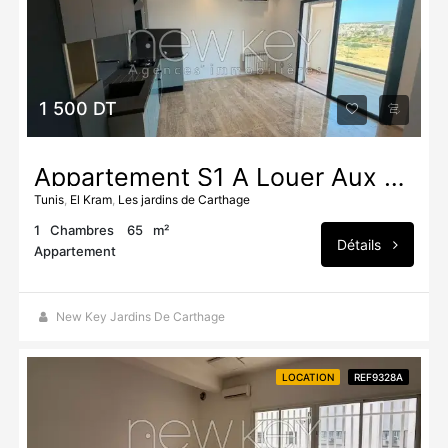
1 500 DT
Appartement S1 À Louer Aux Jardins De Carthage
Tunis
,
El Kram
,
Les jardins de Carthage
1
Chambres
65
m²
Détails
Appartement
New Key Jardins De Carthage
LOCATION
REF9328A