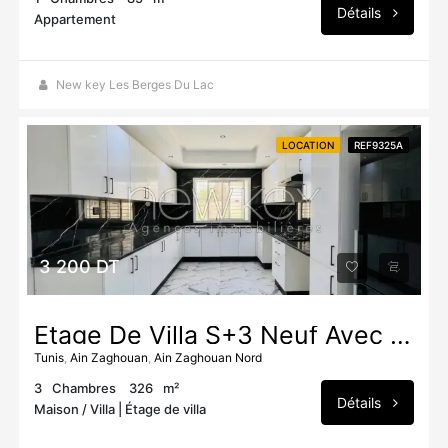
Détails
Appartement
New key Les Berges Du Lac
LOCATION
REF9325A
3 200 DT
Etage De Villa S+3 Neuf Avec Jardin À Louer À Ain Zaghouan Nord
Tunis
,
Ain Zaghouan
,
Ain Zaghouan Nord
3
Chambres
326
m²
Détails
Maison / Villa | Étage de villa